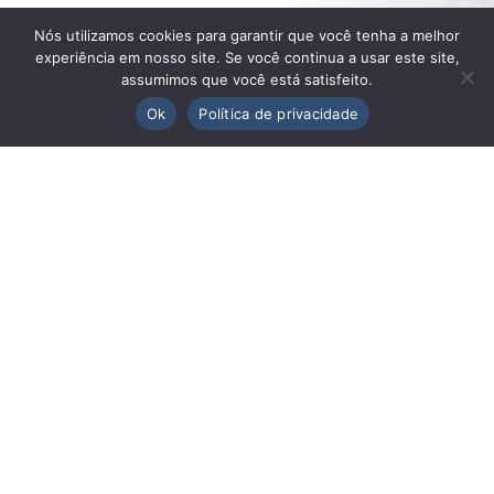
Não me condeno
Nós utilizamos cookies para garantir que você tenha a melhor
Foi em legítima defesa
experiência em nosso site. Se você continua a usar este site,
assumimos que você está satisfeito.
Ok
Política de privacidade
Costurei em mim pedaços esfolados
Para depois tirar e fazer de novo
Soldando os machucados
Não corri ao me olhar no espelho
Olhei no fundo do começo
Porque essa era eu crua
Riscada de história e acaso
Clara Moreira