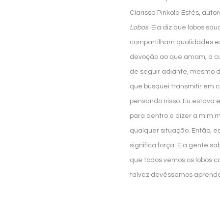
Clarissa Pinkola Estés, autor
Lobos
. Ela diz que lobos s
compartilham qualidades es
devoção ao que amam, a cu
de seguir adiante, mesmo di
que busquei transmitir em ca
pensando nisso. Eu estava
para dentro e dizer a mim 
qualquer situação. Então, ess
significa força. E a gente 
que todos vemos os lobos 
talvez devêssemos aprender 