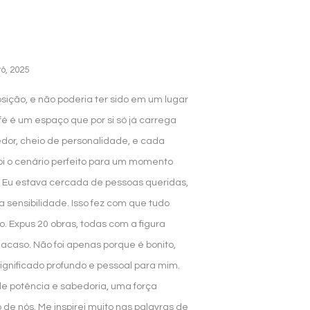
rô, 2025
osição, e não poderia ter sido em um lugar
fé é um espaço que por si só já carrega
dor, cheio de personalidade, e cada
oi o cenário perfeito para um momento
. Eu estava cercada de pessoas queridas,
sensibilidade. Isso fez com que tudo
vo. Expus 20 obras, todas com a figura
or acaso. Não foi apenas porque é bonito,
ignificado profundo e pessoal para mim.
de potência e sabedoria, uma força
 de nós. Me inspirei muito nas palavras de