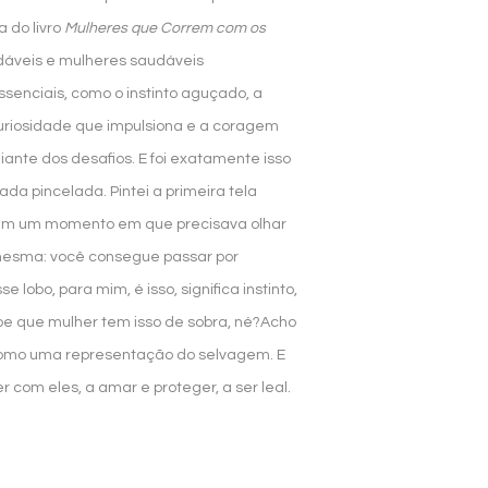
a do livro
Mulheres que Correm com os
audáveis e mulheres saudáveis
senciais, como o instinto aguçado, a
riosidade que impulsiona e a coragem
ante dos desafios. E foi exatamente isso
da pincelada. Pintei a primeira tela
 em um momento em que precisava olhar
mesma: você consegue passar por
e lobo, para mim, é isso, significa instinto,
sabe que mulher tem isso de sobra, né?Acho
como uma representação do selvagem. E
com eles, a amar e proteger, a ser leal.