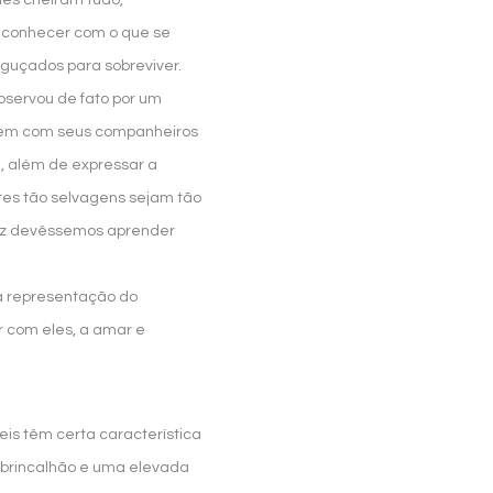
les cheiram tudo,
reconhecer com o que se
aguçados para sobreviver.
bservou de fato por um
arem com seus companheiros
 além de expressar a
res tão selvagens sejam tão
lvez devêssemos aprender
a representação do
 com eles, a amar e
is têm certa característica
brincalhão e uma elevada