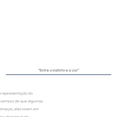
“Entre o instinto e a cor.”
a representação do
o certeza de que algumas
omeçar, eles vivem em