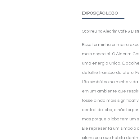
EXPOSIÇÃO LOBO
Ocorreu no Alecrim Café & Bist
Essa foi minha primeira exp
mais especial. O Alecrim Ca
uma energia única. É acolhe
detalhe transborda afeto. F
tão simbólico na minha vida
em um ambiente que respira 
fosse ainda mais significati
central do lobo, e não foi p
mas porque o lobo tem um s
Ele representa um símbolo 
silenciosa que habita dentro