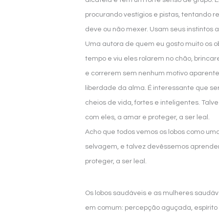
alcateia e têm um forte senso de grupo. E
procurando vestígios e pistas, tentando 
deve ou não mexer. Usam seus instintos 
Uma autora de quem eu gosto muito os o
tempo e viu eles rolarem no chão, brinc
e correrem sem nenhum motivo aparente,
liberdade da alma. É interessante que se
cheios de vida, fortes e inteligentes. Ta
com eles, a amar e proteger, a ser leal.
Acho que todos vemos os lobos como um
selvagem, e talvez devêssemos aprender
proteger, a ser leal.
Os lobos saudáveis e as mulheres saudáve
em comum: percepção aguçada, espírito 