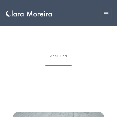
Ir
para
o
conteúdo
Anel Luna