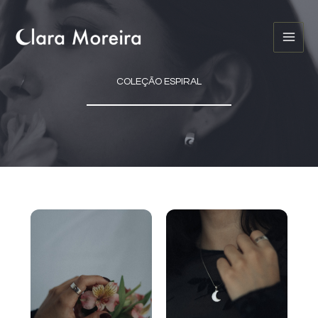
Ir
para
o
conteúdo
COLEÇÃO ESPIRAL