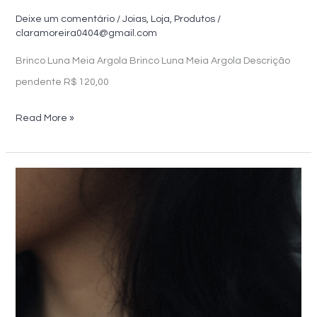
Deixe um comentário
/
Joias
,
Loja
,
Produtos
/
claramoreira0404@gmail.com
Brinco Luna Meia Argola Brinco Luna Meia Argola Descrição
pendente R$ 120,00
Brinco
Read More »
Luna
Meia
Argola