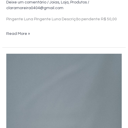
Deixe um comentário
/
Joias
,
Loja
,
Produtos
/
claramoreira0404@gmail.com
Pingente Luna Pingente Luna Descrição pendente R$ 50,00
Pingente
Read More »
Luna