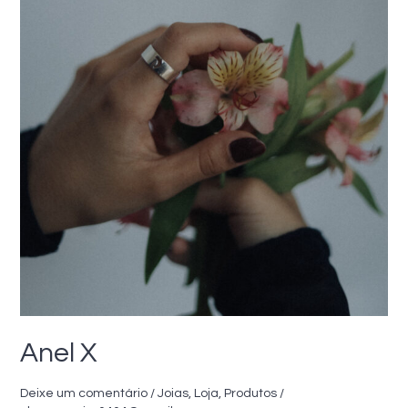
Anel X
Deixe um comentário
/
Joias
,
Loja
,
Produtos
/