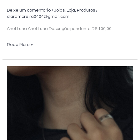
Deixe um comentário
/
Joias
,
Loja
,
Produtos
/
claramoreira0404@gmail.com
Anel Luna Anel Luna Descrição pendente R$ 100,00
Anel
Read More »
Luna